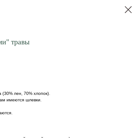
ми" травы
 (30% лен, 70% хлопок).
кам имеются шлевки.
аются.