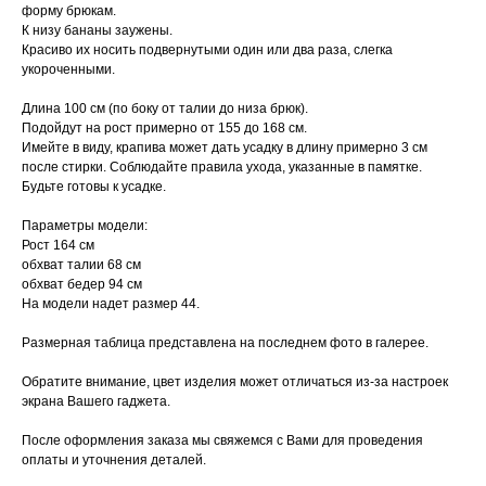
форму брюкам.
К низу бананы заужены.
Красиво их носить подвернутыми один или два раза, слегка
укороченными.
Длина 100 см (по боку от талии до низа брюк).
Подойдут на рост примерно от 155 до 168 см.
Имейте в виду, крапива может дать усадку в длину примерно 3 см
после стирки. Соблюдайте правила ухода, указанные в памятке.
Будьте готовы к усадке.
Параметры модели:
Рост 164 см
обхват талии 68 см
обхват бедер 94 см
На модели надет размер 44.
Размерная таблица представлена на последнем фото в галерее.
Обратите внимание, цвет изделия может отличаться из-за настроек
экрана Вашего гаджета.
После оформления заказа мы свяжемся с Вами для проведения
оплаты и уточнения деталей.