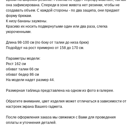
она зафиксирована. Спереди в зоне живота нет резинки, чтобы не
создавать объем. С каждой стороны - по два защипа, они придают
форму брюкам.
К низу бананы заужены.
Красиво их носить подвернутыми один или два раза, слегка
укороченными.
Длина 98-100 см (по боку от талии до низа брюк)
Подойдут на рост примерно от 158 до 170 см.
Параметры модели:
Рост 162 см
обхват талии 66 см
обхват бедер 86 см
На модели надет размер 44.
Размерная таблица представлена на одном из фото в галерее.
Обратите внимание, цвет изделия может отличаться в зависимости от
настроек экрана Вашего гаджета.
После оформления заказа мы свяжемся с Вами для проведения
оплаты и уточнения деталей.