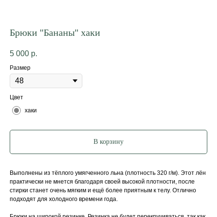
Брюки "Бананы" хаки
5 000
р.
Размер
Цвет
хаки
В корзину
Выполнены из тёплого умягченного льна (плотность 320 г/м). Этот лён
практически не мнется благодаря своей высокой плотности, после
стирки станет очень мягким и ещё более приятным к телу. Отлично
подходят для холодного времени года.
Брюки на широкой резинке. Резинка не будет перекручиваться, так как